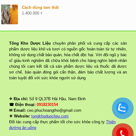
Cách dùng tam thất
1.400.000
₫
Tổng Kho Dược Liệu
chuyên phân phối và cung cấp các sản
phẩm dược liệu khô và tươi có nguồn gốc hoàn toàn từ tự nhiên,
không sử dụng chất bảo quản, hóa chất độc hại. Với đội ngũ y bác
sĩ giàu kinh nghiệm đã chữa khỏi bệnh cho hàng nghìn bệnh nhân
chúng tôi cam kết tất cả sản phẩm dược liệu và thuốc đã được
sơ chế, bảo quản đóng gói cẩn thận, đảm bảo chất lượng và an
toàn tuyệt đối với sức khỏe người sử dụng
✈ Địa chỉ:
Số 9 QL37B Hải Hậu, Nam Định
☎ Điện thoại:
0918230154
✉ Email:
ceo.phuchoangtho@gmail.com
☀ Website:
tongkhoduoclieu.com
Đối tác cung cấp thực phẩm tốt cho sức khỏe công ty
Thiên
đường ăn uống