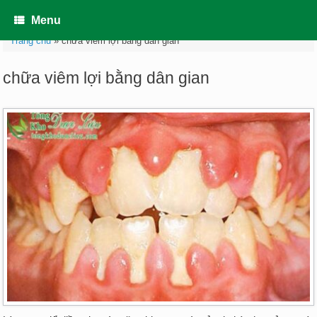
Skip
to
Menu
content
Trang chủ
»
chữa viêm lợi bằng dân gian
chữa viêm lợi bằng dân gian