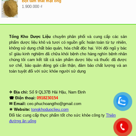
Bột tam thất mật ong
1.900.000
₫
Tổng Kho Dược Liệu
chuyên phân phối và cung cấp các sản
phẩm dược liệu khô và tươi có nguồn gốc hoàn toàn từ tự nhiên,
không sử dụng chất bảo quản, hóa chất độc hại. Với đội ngũ y bác
sĩ giàu kinh nghiệm đã chữa khỏi bệnh cho hàng nghìn bệnh nhân
chúng tôi cam kết tất cả sản phẩm dược liệu và thuốc đã được
sơ chế, bảo quản đóng gói cẩn thận, đảm bảo chất lượng và an
toàn tuyệt đối với sức khỏe người sử dụng
✈ Địa chỉ:
Số 9 QL37B Hải Hậu, Nam Định
☎ Điện thoại:
0918230154
✉ Email:
ceo.phuchoangtho@gmail.com
☀ Website:
tongkhoduoclieu.com
Đối tác cung cấp thực phẩm tốt cho sức khỏe công ty
Thiên
đường ăn uống