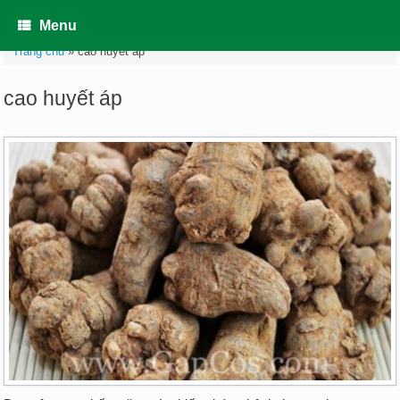
Skip
to
Menu
content
Trang chủ
»
cao huyết áp
cao huyết áp