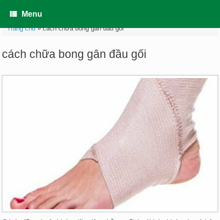
Skip
to
Menu
content
Trang chủ
»
cách chữa bong gân đầu gối
cách chữa bong gân đầu gối