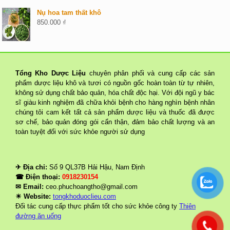
Nụ hoa tam thất khô
850.000
₫
Tổng Kho Dược Liệu
chuyên phân phối và cung cấp các sản
phẩm dược liệu khô và tươi có nguồn gốc hoàn toàn từ tự nhiên,
không sử dụng chất bảo quản, hóa chất độc hại. Với đội ngũ y bác
sĩ giàu kinh nghiệm đã chữa khỏi bệnh cho hàng nghìn bệnh nhân
chúng tôi cam kết tất cả sản phẩm dược liệu và thuốc đã được
sơ chế, bảo quản đóng gói cẩn thận, đảm bảo chất lượng và an
toàn tuyệt đối với sức khỏe người sử dụng
✈ Địa chỉ:
Số 9 QL37B Hải Hậu, Nam Định
☎ Điện thoại:
0918230154
✉ Email:
ceo.phuchoangtho@gmail.com
☀ Website:
tongkhoduoclieu.com
Đối tác cung cấp thực phẩm tốt cho sức khỏe công ty
Thiên
đường ăn uống