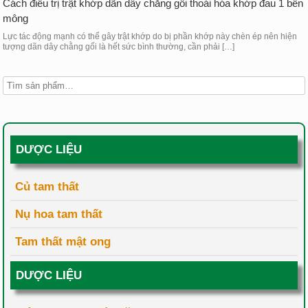
Cách điều trị trật khớp dãn dây chằng gối thoái hóa khớp đau 1 bên
mông
Lực tác động mạnh có thể gây trật khớp do bị phần khớp này chèn ép nên hiện
tượng dãn dây chằng gối là hết sức bình thường, cần phải […]
DƯỢC LIỆU
Củ tam thất
Nụ hoa tam thất
Tam thất mật ong
DƯỢC LIỆU