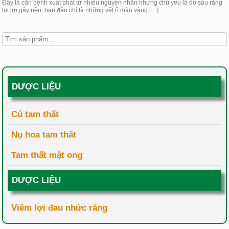
Đây là căn bệnh xuất phát từ nhiều nguyên nhân nhưng chủ yếu là do sâu răng
tụt lợi gây nên, ban đầu chỉ là những vết ố màu vàng […]
DƯỢC LIỆU
Củ tam thất
Nụ hoa tam thất
Tam thất mật ong
DƯỢC LIỆU
Viêm lợi đau nhức răng