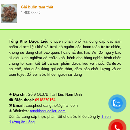
Giá buôn tam thất
1.400.000
₫
Tổng Kho Dược Liệu
chuyên phân phối và cung cấp các sản
phẩm dược liệu khô và tươi có nguồn gốc hoàn toàn từ tự nhiên,
không sử dụng chất bảo quản, hóa chất độc hại. Với đội ngũ y bác
sĩ giàu kinh nghiệm đã chữa khỏi bệnh cho hàng nghìn bệnh nhân
chúng tôi cam kết tất cả sản phẩm dược liệu và thuốc đã được
sơ chế, bảo quản đóng gói cẩn thận, đảm bảo chất lượng và an
toàn tuyệt đối với sức khỏe người sử dụng
✈ Địa chỉ:
Số 9 QL37B Hải Hậu, Nam Định
☎ Điện thoại:
0918230154
✉ Email:
ceo.phuchoangtho@gmail.com
☀ Website:
tongkhoduoclieu.com
Đối tác cung cấp thực phẩm tốt cho sức khỏe công ty
Thiên
đường ăn uống