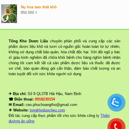
Nụ hoa tam thất khô
850.000
₫
Tổng Kho Dược Liệu
chuyên phân phối và cung cấp các sản
phẩm dược liệu khô và tươi có nguồn gốc hoàn toàn từ tự nhiên,
không sử dụng chất bảo quản, hóa chất độc hại. Với đội ngũ y bác
sĩ giàu kinh nghiệm đã chữa khỏi bệnh cho hàng nghìn bệnh nhân
chúng tôi cam kết tất cả sản phẩm dược liệu và thuốc đã được
sơ chế, bảo quản đóng gói cẩn thận, đảm bảo chất lượng và an
toàn tuyệt đối với sức khỏe người sử dụng
✈ Địa chỉ:
Số 9 QL37B Hải Hậu, Nam Định
☎ Điện thoại:
0918230154
✉ Email:
ceo.phuchoangtho@gmail.com
☀ Website:
tongkhoduoclieu.com
Đối tác cung cấp thực phẩm tốt cho sức khỏe công ty
Thiên
đường ăn uống