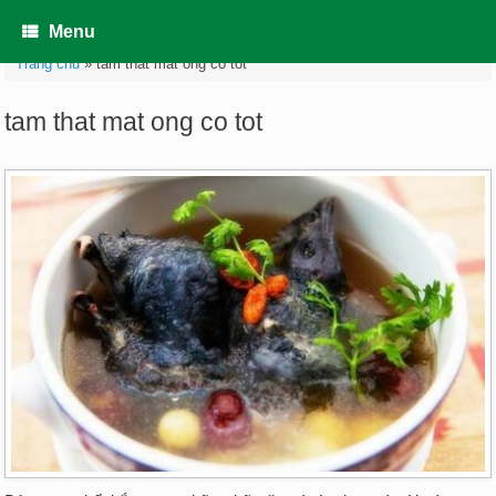
Skip
to
Menu
content
Trang chủ
»
tam that mat ong co tot
tam that mat ong co tot