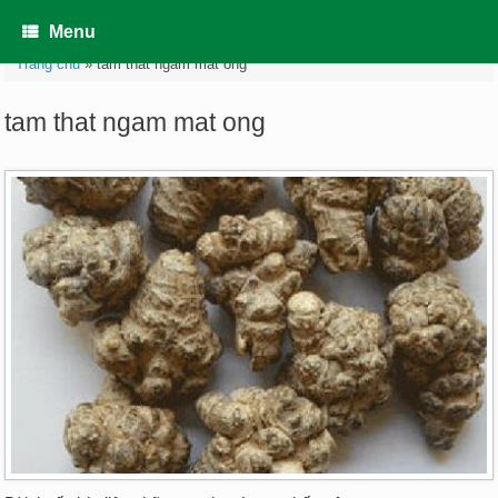
Skip
to
Menu
content
Trang chủ
»
tam that ngam mat ong
tam that ngam mat ong