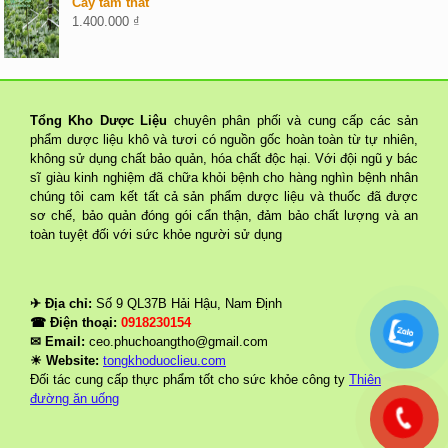
Cây tam thất
1.400.000
₫
Tổng Kho Dược Liệu
chuyên phân phối và cung cấp các sản
phẩm dược liệu khô và tươi có nguồn gốc hoàn toàn từ tự nhiên,
không sử dụng chất bảo quản, hóa chất độc hại. Với đội ngũ y bác
sĩ giàu kinh nghiệm đã chữa khỏi bệnh cho hàng nghìn bệnh nhân
chúng tôi cam kết tất cả sản phẩm dược liệu và thuốc đã được
sơ chế, bảo quản đóng gói cẩn thận, đảm bảo chất lượng và an
toàn tuyệt đối với sức khỏe người sử dụng
✈ Địa chỉ:
Số 9 QL37B Hải Hậu, Nam Định
☎ Điện thoại:
0918230154
✉ Email:
ceo.phuchoangtho@gmail.com
☀ Website:
tongkhoduoclieu.com
Đối tác cung cấp thực phẩm tốt cho sức khỏe công ty
Thiên
đường ăn uống