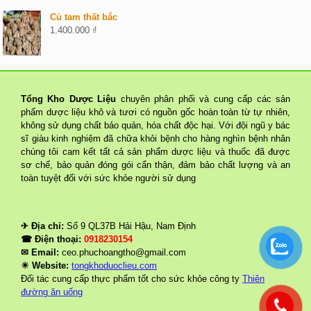
Củ tam thất bắc
1.400.000
₫
Tổng Kho Dược Liệu
chuyên phân phối và cung cấp các sản
phẩm dược liệu khô và tươi có nguồn gốc hoàn toàn từ tự nhiên,
không sử dụng chất bảo quản, hóa chất độc hại. Với đội ngũ y bác
sĩ giàu kinh nghiệm đã chữa khỏi bệnh cho hàng nghìn bệnh nhân
chúng tôi cam kết tất cả sản phẩm dược liệu và thuốc đã được
sơ chế, bảo quản đóng gói cẩn thận, đảm bảo chất lượng và an
toàn tuyệt đối với sức khỏe người sử dụng
✈ Địa chỉ:
Số 9 QL37B Hải Hậu, Nam Định
☎ Điện thoại:
0918230154
✉ Email:
ceo.phuchoangtho@gmail.com
☀ Website:
tongkhoduoclieu.com
Đối tác cung cấp thực phẩm tốt cho sức khỏe công ty
Thiên
đường ăn uống