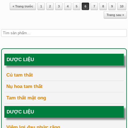
Post navigation
« Trang trước
1
2
3
4
5
6
7
8
9
10
Trang sau »
DƯỢC LIỆU
Củ tam thất
Nụ hoa tam thất
Tam thất mật ong
DƯỢC LIỆU
Viêm lợi đau nhức răng