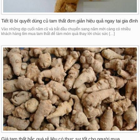
Tiết lộ bí quyết dùng củ tam thất đơn giản hiệu quả ngay tại gia đình
Vào những dịp cuối năm cũ và bắt đầu chuyển sang năm mới càng có nhiều
khách hàng tìm mua tam thất để làm món quà thay lời chúc sức […]
Giá tam thất bắc quá rẻ liệu có thực sự tốt cho người mua