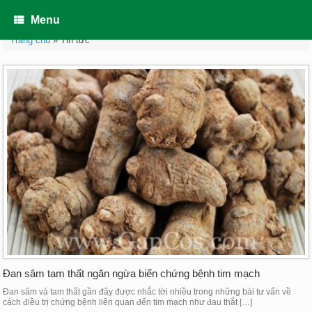
Skip
to
Menu
content
Trang chủ
»
Tin tức
Đan sâm tam thất ngăn ngừa biến chứng bệnh tim mạch
Đan sâm và tam thất gần đây được nhắc tời nhiều trong những bài tư vấn về
cách điều trị chứng bệnh liên quan đến tim mạch như đau thắt […]