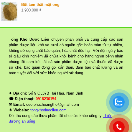
Bột tam thất mật ong
1.900.000
₫
Tổng Kho Dược Liệu
chuyên phân phối và cung cấp các sản
phẩm dược liệu khô và tươi có nguồn gốc hoàn toàn từ tự nhiên,
không sử dụng chất bảo quản, hóa chất độc hại. Với đội ngũ y bác
sĩ giàu kinh nghiệm đã chữa khỏi bệnh cho hàng nghìn bệnh nhân
chúng tôi cam kết tất cả sản phẩm dược liệu và thuốc đã được
sơ chế, bảo quản đóng gói cẩn thận, đảm bảo chất lượng và an
toàn tuyệt đối với sức khỏe người sử dụng
✈ Địa chỉ:
Số 9 QL37B Hải Hậu, Nam Định
☎ Điện thoại:
0918230154
✉ Email:
ceo.phuchoangtho@gmail.com
☀ Website:
tongkhoduoclieu.com
Đối tác cung cấp thực phẩm tốt cho sức khỏe công ty
Thiên
đường ăn uống