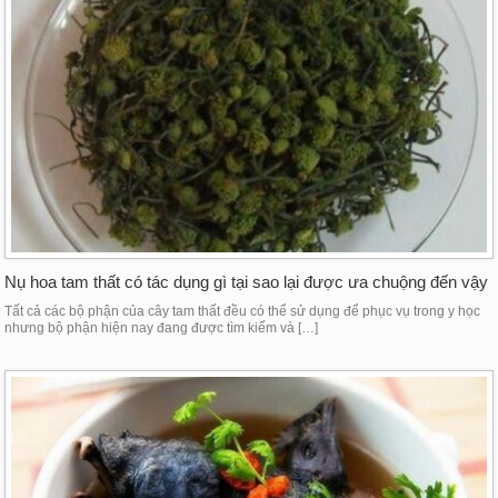
Nụ hoa tam thất có tác dụng gì tại sao lại được ưa chuộng đến vậy
Tất cả các bộ phận của cây tam thất đều có thể sử dụng để phục vụ trong y học
nhưng bộ phận hiện nay đang được tìm kiếm và […]