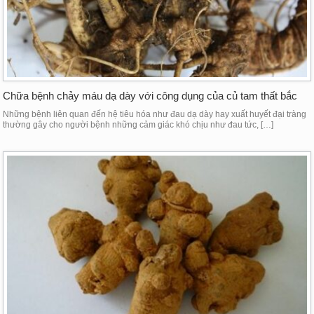
Chữa bệnh chảy máu dạ dày với công dụng của củ tam thất bắc
Những bệnh liên quan đến hệ tiêu hóa như đau dạ dày hay xuất huyết đại tràng
thường gây cho người bệnh những cảm giác khó chịu như đau tức, […]