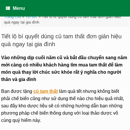
Skip
to
Menu
content
Trang chủ
»
Tin tức
»
Tiết lộ bí quyết dùng củ tam thất đơn giản hiệu
quả ngay tại gia đình
Tiết lộ bí quyết dùng củ tam thất đơn giản hiệu
quả ngay tại gia đình
Vào những dịp cuối năm cũ và bắt đầu chuyển sang năm
mới càng có nhiều khách hàng tìm mua tam thất để làm
món quà thay lời chúc sức khỏe rất ý nghĩa cho người
thân và gia đình
Bạn được tặng
củ tam thất
làm quà tết nhưng không biết
phải chế biến cũng như sử dụng thế nào cho hiệu quả nhất,
sau đây kho dược liệu sẽ có những hướng dẫn bạn những
phương pháp chế biến thông dụng với loại thảo dược vô
cùng quý hiếm này.