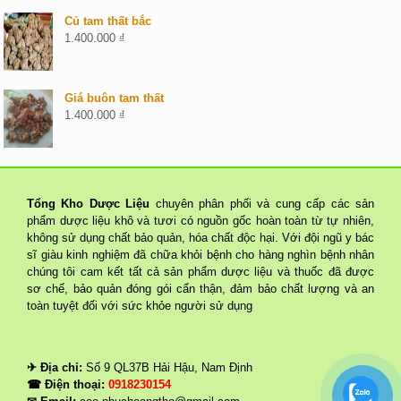
Củ tam thất bắc
1.400.000
₫
Giá buôn tam thất
1.400.000
₫
Tổng Kho Dược Liệu
chuyên phân phối và cung cấp các sản
phẩm dược liệu khô và tươi có nguồn gốc hoàn toàn từ tự nhiên,
không sử dụng chất bảo quản, hóa chất độc hại. Với đội ngũ y bác
sĩ giàu kinh nghiệm đã chữa khỏi bệnh cho hàng nghìn bệnh nhân
chúng tôi cam kết tất cả sản phẩm dược liệu và thuốc đã được
sơ chế, bảo quản đóng gói cẩn thận, đảm bảo chất lượng và an
toàn tuyệt đối với sức khỏe người sử dụng
✈ Địa chỉ:
Số 9 QL37B Hải Hậu, Nam Định
☎ Điện thoại:
0918230154