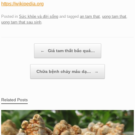
https://wikipedia.org
Posted in
Sức khỏe và đời sống
and tagged
an tam that
,
uong tam that
,
uong tam that sau sinh
.
Post navigation
←
Giá tam thất bắc quá…
Chữa bệnh chảy máu dạ…
→
Related Posts