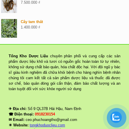
7.500.000
₫
Cây tam thất
1.400.000
₫
Tổng Kho Dược Liệu
chuyên phân phối và cung cấp các sản
phẩm dược liệu khô và tươi có nguồn gốc hoàn toàn từ tự nhiên,
không sử dụng chất bảo quản, hóa chất độc hại. Với đội ngũ y bác
sĩ giàu kinh nghiệm đã chữa khỏi bệnh cho hàng nghìn bệnh nhân
chúng tôi cam kết tất cả sản phẩm dược liệu và thuốc đã được
sơ chế, bảo quản đóng gói cẩn thận, đảm bảo chất lượng và an
toàn tuyệt đối với sức khỏe người sử dụng
✈ Địa chỉ:
Số 9 QL37B Hải Hậu, Nam Định
☎ Điện thoại:
0918230154
✉ Email:
ceo.phuchoangtho@gmail.com
☀ Website:
tongkhoduoclieu.com