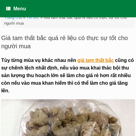
Skip
to
Menu
content
Trang chủ
»
Tin tức
»
Giá tam thất bắc quá rẻ liệu có thực sự tốt cho
người mua
Giá tam thất bắc quá rẻ liệu có thực sự tốt cho
người mua
Tùy từng mùa vụ khác nhau nên
giá tam thất bắc
cũng có
sự chênh lệch nhất định, nếu vào mua khai thác bội thu
sản lượng thu hoạch lớn sẽ làm cho giá rẻ hơn rất nhiều
còn nếu vào mua khan hiếm thì có thể làm cho giá tăng
lên.