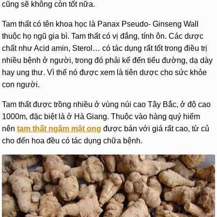
cũng sẽ không còn tốt nữa.
Tam thất có tên khoa học là Panax Pseudo- Ginseng Wall
thuộc họ ngũ gia bì. Tam thất có vị đắng, tính ôn. Các dược
chất như Acid amin, Sterol… có tác dụng rất tốt trong điều trị
nhiều bệnh ở người, trong đó phải kể đến tiểu đường, dạ dày
hay ung thư. Vì thế nó được xem là tiên dược cho sức khỏe
con người.
Tam thất được trồng nhiều ở vùng núi cao Tây Bắc, ở độ cao
1000m, đặc biệt là ở Hà Giang. Thuộc vào hàng quý hiếm
nên
tam thất ngâm mật ong
được bán với giá rất cao, từ củ
cho đến hoa đều có tác dụng chữa bệnh.